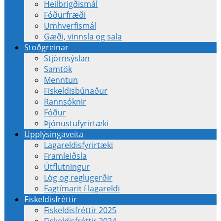
Heilbrigðismál
Fóðurfræði
Umhverfismál
Gæði, vinnsla og sala
Stoðgreinar
Stjórnsýslan
Samtök
Menntun
Fiskeldisbúnaður
Rannsóknir
Fóður
Þjónustufyrirtæki
Upplýsingaveita
Lagareldisfyrirtæki
Framleiðsla
Útflutningur
Lög og reglugerðir
Fagtímarit í lagareldi
Fiskeldisfréttir
Fiskeldisfréttir 2025