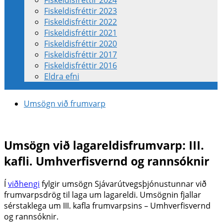
Fiskeldisfréttir 2024
Fiskeldisfréttir 2023
Fiskeldisfréttir 2022
Fiskeldisfréttir 2021
Fiskeldisfréttir 2020
Fiskeldisfréttir 2017
Fiskeldisfréttir 2016
Eldra efni
Umsögn við frumvarp
Umsögn við lagareldisfrumvarp: III.
kafli. Umhverfisvernd og rannsóknir
Í
viðhengi
fylgir umsögn Sjávarútvegsþjónustunnar við
frumvarpsdrög til laga um lagareldi. Umsögnin fjallar
sérstaklega um III. kafla frumvarpsins – Umhverfisvernd
og rannsóknir.