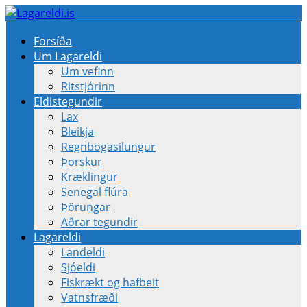
Forsíða
Um Lagareldi
Um vefinn
Ritstjórinn
Eldistegundir
Lax
Bleikja
Regnbogasilungur
Þorskur
Kræklingur
Senegal flúra
Þörungar
Aðrar tegundir
Lagareldi
Landeldi
Sjóeldi
Fiskrækt og hafbeit
Vatnsfræði