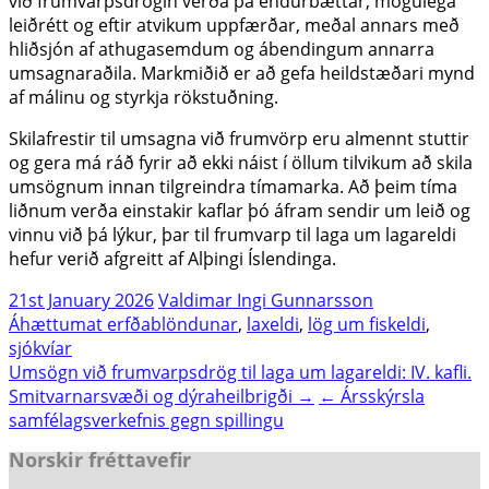
við frumvarpsdrögin verða þá endurbættar, mögulega
leiðrétt og eftir atvikum uppfærðar, meðal annars með
hliðsjón af athugasemdum og ábendingum annarra
umsagnaraðila. Markmiðið er að gefa heildstæðari mynd
af málinu og styrkja rökstuðning.
Skilafrestir til umsagna við frumvörp eru almennt stuttir
og gera má ráð fyrir að ekki náist í öllum tilvikum að skila
umsögnum innan tilgreindra tímamarka. Að þeim tíma
liðnum verða einstakir kaflar þó áfram sendir um leið og
vinnu við þá lýkur, þar til frumvarp til laga um lagareldi
hefur verið afgreitt af Alþingi Íslendinga.
21st January 2026
Valdimar Ingi Gunnarsson
Áhættumat erfðablöndunar
,
laxeldi
,
lög um fiskeldi
,
sjókvíar
Post
Umsögn við frumvarpsdrög til laga um lagareldi: IV. kafli.
Smitvarnarsvæði og dýraheilbrigði →
← Ársskýrsla
navigation
samfélagsverkefnis gegn spillingu
Norskir fréttavefir