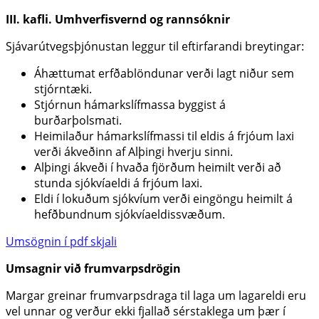
III. kafli. Umhverfisvernd og rannsóknir
Sjávarútvegsþjónustan leggur til eftirfarandi breytingar:
Áhættumat erfðablöndunar verði lagt niður sem
stjórntæki.
Stjórnun hámarkslífmassa byggist á
burðarþolsmati.
Heimilaður hámarkslífmassi til eldis á frjóum laxi
verði ákveðinn af Alþingi hverju sinni.
Alþingi ákveði í hvaða fjörðum heimilt verði að
stunda sjókvíaeldi á frjóum laxi.
Eldi í lokuðum sjókvíum verði eingöngu heimilt á
hefðbundnum sjókvíaeldissvæðum.
Umsögnin í pdf skjali
Umsagnir við frumvarpsdrögin
Margar greinar frumvarpsdraga til laga um lagareldi eru
vel unnar og verður ekki fjallað sérstaklega um þær í