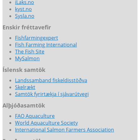
iLaks.no
kyst.no
Sysla.no
Enskir fréttavefir
Fishfarmingexpert
Fish Farming International
The Fish Site
MySalmon
Íslensk samtök
Landssamband fiskeldisstöðva
Skelrækt
Samtök fyrirtækja í sjávarútvegi
Alþjóðasamtök
FAO Aquaculture
World Aquaculture Society
International Salmon Farmers Association