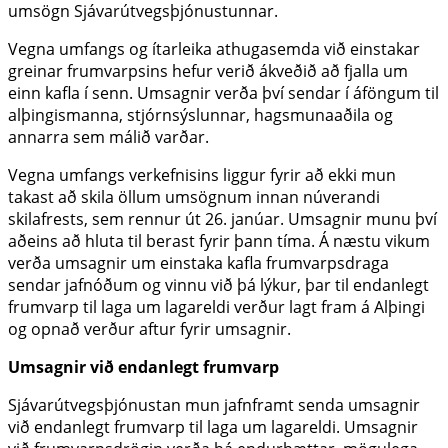
umsögn Sjávarútvegsþjónustunnar.
Vegna umfangs og ítarleika athugasemda við einstakar
greinar frumvarpsins hefur verið ákveðið að fjalla um
einn kafla í senn. Umsagnir verða því sendar í áföngum til
alþingismanna, stjórnsýslunnar, hagsmunaaðila og
annarra sem málið varðar.
Vegna umfangs verkefnisins liggur fyrir að ekki mun
takast að skila öllum umsögnum innan núverandi
skilafrests, sem rennur út 26. janúar. Umsagnir munu því
aðeins að hluta til berast fyrir þann tíma. Á næstu vikum
verða umsagnir um einstaka kafla frumvarpsdraga
sendar jafnóðum og vinnu við þá lýkur, þar til endanlegt
frumvarp til laga um lagareldi verður lagt fram á Alþingi
og opnað verður aftur fyrir umsagnir.
Umsagnir við endanlegt frumvarp
Sjávarútvegsþjónustan mun jafnframt senda umsagnir
við endanlegt frumvarp til laga um lagareldi. Umsagnir