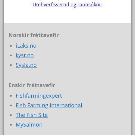
Umhverfisvernd og rannsóknir
Norskir fréttavefir
iLaks.no
kyst.no
Sysla.no
Enskir fréttavefir
Fishfarmingexpert
Fish Farming International
The Fish Site
MySalmon