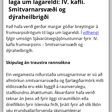
laga um lagareldi: IV. kafli.
Smitvarnarsvæði og
dýraheilbrigði
Það hafa verið gerðar margar góðar breytingar á
frumvarpsdrögum til laga um lagareldi. Í
viðhengi
fylgir umsögn Sjávarútvegsþjónustunnar fyrir IV.
kafla frumvarpsins – Smitvarnarsvæði og
dýraheilbrigði.
Skipulag án traustra rannsókna
Ein veigamesta niðurstaða umsagnarinnar er sú að
afmörkun smitvarnarsvæða og fjarlægðarmörk milli
eldissvæða eru ekki byggð á raunverulegu,
staðbundnu áhættumati. Ákvarðanir hafa verið
teknar án þess að fyrir liggi straumlíkön eða
dreifilíkön fyrir íslenska firði, þrátt fyrir að slík líkön
séu grundvallarforsenda skynsamlegrar