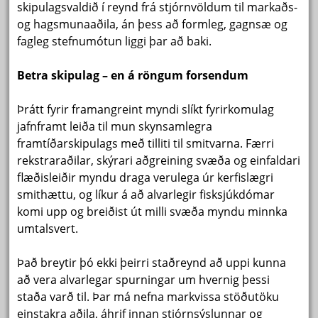
skipulagsvaldið í reynd frá stjórnvöldum til markaðs-
og hagsmunaaðila, án þess að formleg, gagnsæ og
fagleg stefnumótun liggi þar að baki.
Betra skipulag – en á röngum forsendum
Þrátt fyrir framangreint myndi slíkt fyrirkomulag
jafnframt leiða til mun skynsamlegra
framtíðarskipulags með tilliti til smitvarna. Færri
rekstraraðilar, skýrari aðgreining svæða og einfaldari
flæðisleiðir myndu draga verulega úr kerfislægri
smithættu, og líkur á að alvarlegir fisksjúkdómar
komi upp og breiðist út milli svæða myndu minnka
umtalsvert.
Það breytir þó ekki þeirri staðreynd að uppi kunna
að vera alvarlegar spurningar um hvernig þessi
staða varð til. Þar má nefna markvissa stöðutöku
einstakra aðila, áhrif innan stjórnsýslunnar og