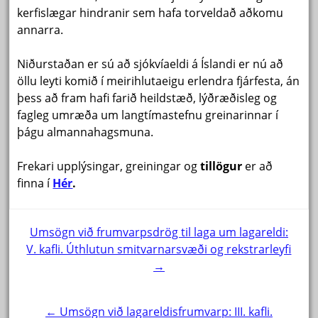
kerfislægar hindranir sem hafa torveldað aðkomu
annarra.
Niðurstaðan er sú að sjókvíaeldi á Íslandi er nú að
öllu leyti komið í meirihlutaeigu erlendra fjárfesta, án
þess að fram hafi farið heildstæð, lýðræðisleg og
fagleg umræða um langtímastefnu greinarinnar í
þágu almannahagsmuna.
Frekari upplýsingar, greiningar og
tillögur
er að
finna í
Hér
.
Post
Umsögn við frumvarpsdrög til laga um lagareldi:
V. kafli. Úthlutun smitvarnarsvæði og rekstrarleyfi
navigation
→
← Umsögn við lagareldisfrumvarp: III. kafli.