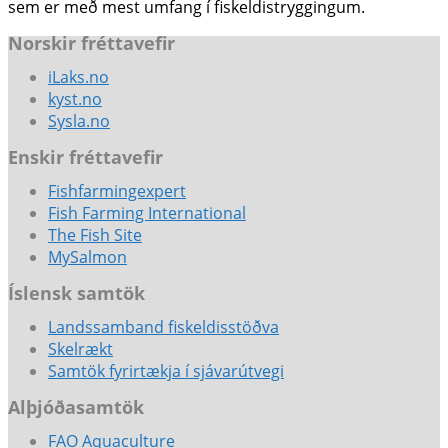
sem er með mest umfang í fiskeldistryggingum.
Norskir fréttavefir
iLaks.no
kyst.no
Sysla.no
Enskir fréttavefir
Fishfarmingexpert
Fish Farming International
The Fish Site
MySalmon
Íslensk samtök
Landssamband fiskeldisstöðva
Skelrækt
Samtök fyrirtækja í sjávarútvegi
Alþjóðasamtök
FAO Aquaculture