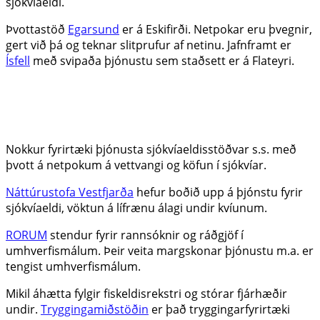
sjókvíaeldi.
Þvottastöð
Egarsund
er á Eskifirði. Netpokar eru þvegnir,
gert við þá og teknar slitprufur af netinu. Jafnframt er
Ísfell
með svipaða þjónustu sem staðsett er á Flateyri.
Nokkur fyrirtæki þjónusta sjókvíaeldisstöðvar s.s. með
þvott á netpokum á vettvangi og köfun í sjókvíar.
Náttúrustofa Vestfjarða
hefur boðið upp á þjónstu fyrir
sjókvíaeldi, vöktun á lífrænu álagi undir kvíunum.
RORUM
stendur fyrir rannsóknir og ráðgjöf í
umhverfismálum. Þeir veita margskonar þjónustu m.a. er
tengist umhverfismálum.
Mikil áhætta fylgir fiskeldisrekstri og stórar fjárhæðir
undir.
Tryggingamiðstöðin
er það tryggingarfyrirtæki