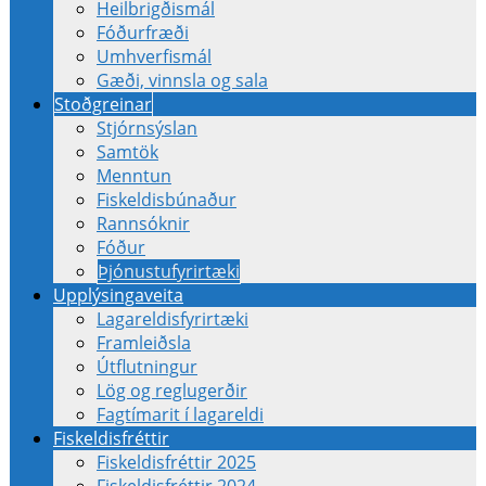
Heilbrigðismál
Fóðurfræði
Umhverfismál
Gæði, vinnsla og sala
Stoðgreinar
Stjórnsýslan
Samtök
Menntun
Fiskeldisbúnaður
Rannsóknir
Fóður
Þjónustufyrirtæki
Upplýsingaveita
Lagareldisfyrirtæki
Framleiðsla
Útflutningur
Lög og reglugerðir
Fagtímarit í lagareldi
Fiskeldisfréttir
Fiskeldisfréttir 2025