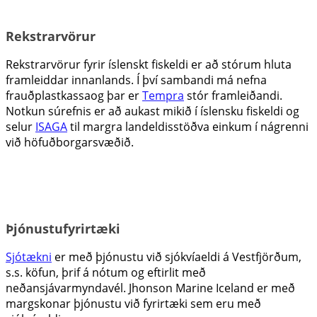
Rekstrarvörur
Rekstrarvörur fyrir íslenskt fiskeldi er að stórum hluta
framleiddar innanlands. Í því sambandi má nefna
frauðplastkassaog þar er
Tempra
stór framleiðandi.
Notkun súrefnis er að aukast mikið í íslensku fiskeldi og
selur
ISAGA
til margra landeldisstöðva einkum í nágrenni
við höfuðborgarsvæðið.
Þjónustufyrirtæki
Sjótækni
er með þjónustu við sjókvíaeldi á Vestfjörðum,
s.s. köfun, þrif á nótum og eftirlit með
neðansjávarmyndavél. Jhonson Marine Iceland er með
margskonar þjónustu við fyrirtæki sem eru með