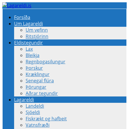
Forsíða
Um Lagareldi
Um vefinn
Ritstjórinn
Eldistegundir
Lax
Bleikja
Regnbogasilungur
Þorskur
Kræklingur
Senegal flúra
Þörungar
Aðrar tegundir
Lagareldi
Landeldi
Sjóeldi
Fiskrækt og hafbeit
Vatnsfræði