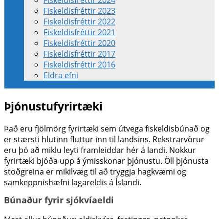
Fiskeldisfréttir 2024
Fiskeldisfréttir 2023
Fiskeldisfréttir 2022
Fiskeldisfréttir 2021
Fiskeldisfréttir 2020
Fiskeldisfréttir 2017
Fiskeldisfréttir 2016
Eldra efni
Þjónustufyrirtæki
Það eru fjölmörg fyrirtæki sem útvega fiskeldisbúnað og
er stærsti hlutinn fluttur inn til landsins. Rekstrarvörur
eru þó að miklu leyti framleiddar hér á landi. Nokkur
fyrirtæki bjóða upp á ýmisskonar þjónustu. Öll þjónusta
stoðgreina er mikilvæg til að tryggja hagkvæmi og
samkeppnishæfni lagareldis á Íslandi.
Búnaður fyrir sjókvíaeldi