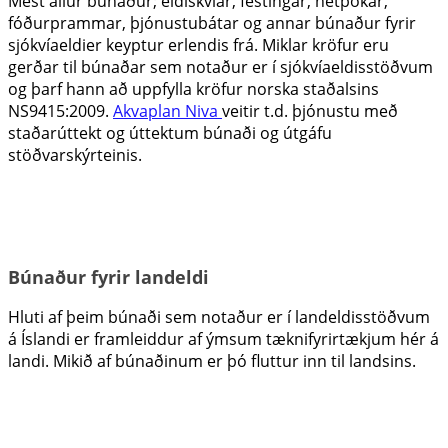
Mest allur búnaður; eldiskvíar, festingar, netpokar,
fóðurprammar, þjónustubátar og annar búnaður fyrir
sjókvíaeldier keyptur erlendis frá. Miklar kröfur eru
gerðar til búnaðar sem notaður er í sjókvíaeldisstöðvum
og þarf hann að uppfylla kröfur norska staðalsins
NS9415:2009.
Akvaplan Niva
veitir t.d. þjónustu með
staðarúttekt og úttektum búnaði og útgáfu
stöðvarskýrteinis.
Búnaður fyrir landeldi
Hluti af þeim búnaði sem notaður er í landeldisstöðvum
á Íslandi er framleiddur af ýmsum tæknifyrirtækjum hér á
landi. Mikið af búnaðinum er þó fluttur inn til landsins.