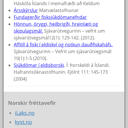
Háskóla Íslands í meinafræði að Keldum
Ársskýrslur
Matvælastofnunar
Fundagerðir fisksjúkdómanefndar
Hönnun, öryggi, heilbrigði, hreinlæti og
skipulagsmál.
Sjávarútvegurinn – vefrit um
sjávarútvegsmál12(1): 129-142. (2012).
Afföll á fiski í eldiskví og notkun dauðfiskaháfs.
Sjávarútvegurinn – Vefrit um sjávarútvegsmál
10(1):1-5 (2010).
Sjúkdómar í eldisþorski
. Í: Þorskeldi á Íslandi.
Hafrannsóknastofnunin. Fjölrit 111: 145-173
(2004)
Norskir fréttavefir
iLaks.no
kyst.no