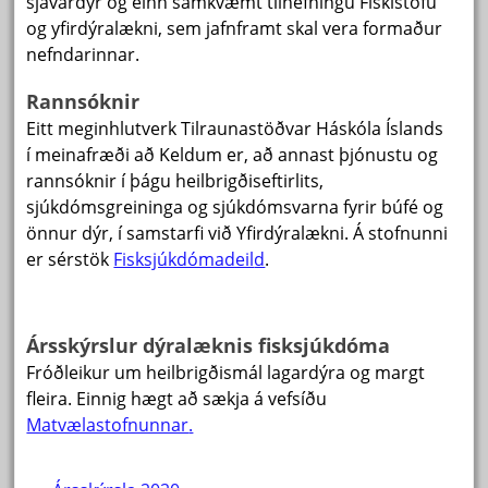
sjávardýr og einn samkvæmt tilnefningu Fiskistofu
og yfirdýralækni, sem jafnframt skal vera formaður
nefndarinnar.
Rannsóknir
Eitt meginhlutverk Tilraunastöðvar Háskóla Íslands
í meinafræði að Keldum er, að annast þjónustu og
rannsóknir í þágu heilbrigðiseftirlits,
sjúkdómsgreininga og sjúkdómsvarna fyrir búfé og
önnur dýr, í samstarfi við Yfirdýralækni. Á stofnunni
er sérstök
Fisksjúkdómadeil
d
.
Ársskýrslur dýralæknis fisksjúkdóma
Fróðleikur um heilbrigðismál lagardýra og margt
fleira. Einnig hægt að sækja á vefsíðu
Matvælastofnunnar
.