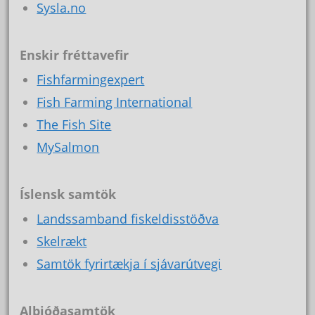
Sysla.no
Enskir fréttavefir
Fishfarmingexpert
Fish Farming International
The Fish Site
MySalmon
Íslensk samtök
Landssamband fiskeldisstöðva
Skelrækt
Samtök fyrirtækja í sjávarútvegi
Alþjóðasamtök