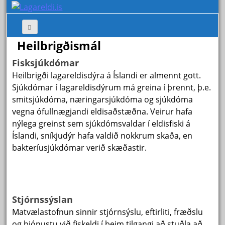
Heilbrigðismál
Fisksjúkdómar
Heilbrigði lagareldisdýra á Íslandi er almennt gott.
Sjúkdómar í lagareldisdýrum má greina í þrennt, þ.e.
smitsjúkdóma, næringarsjúkdóma og sjúkdóma
vegna ófullnægjandi eldisaðstæðna. Veirur hafa
nýlega greinst sem sjúkdómsvaldar í eldisfiski á
Íslandi, sníkjudýr hafa valdið nokkrum skaða, en
bakteríusjúkdómar verið skæðastir.
Stjórnssýslan
Matvælastofnun sinnir stjórnsýslu, eftirliti, fræðslu
og þjónustu við fiskeldi í þeim tilgangi að stuðla að