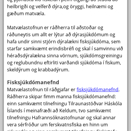
heilbrigði og velferð dýra,og öryggi, heilnæmi og
gæðum matvæla.
Matvælastofnun er ráðherra til aðstoðar og
ráðuneytis um allt er lýtur að dýrasjúkdómum og
hafa undir sinni stjórn dýralækni fisksjúkdóma, sem
starfar samkvæmt erindisbréfi og skal í samvinnu við
héraðsdýralækna sinna vörnum, sjúkdómsgreiningu
og reglubundnu eftirliti varðandi sjúkdóma í fiskum,
skeldýrum og krabbadýrum.
Fisksjúkdómanefnd
Matvælastofnun til ráðgjafar er
fisksjúkdómanefnd
.
Ráðherra skipar fimm manna fisksjúkdómanefnd:
einn samkvæmt tilnefningu Tilraunastöðvar Háskóla
Íslands í meinafræði að Keldum, tvo samkvæmt
tilnefningu Hafrannsóknastofnunar og skal annar
vera sérfróður um ferskvatnsfiska en hinn um