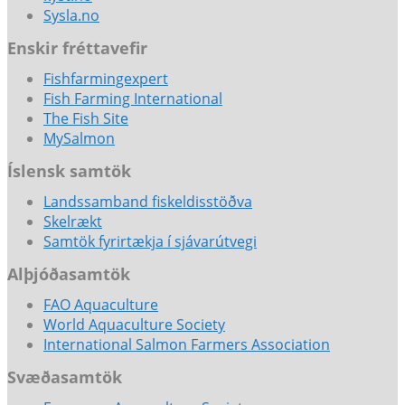
Sysla.no
Enskir fréttavefir
Fishfarmingexpert
Fish Farming International
The Fish Site
MySalmon
Íslensk samtök
Landssamband fiskeldisstöðva
Skelrækt
Samtök fyrirtækja í sjávarútvegi
Alþjóðasamtök
FAO Aquaculture
World Aquaculture Society
International Salmon Farmers Association
Svæðasamtök