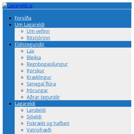
Forsíða
Um Lagareldi
Um vefinn
Ritstjórinn
Eldistegundir
Lax
Bleikja
Regnbogasilungur
Þorskur
Kræklingur
Senegal flúra
Þörungar
Aðrar tegundir
Lagareldi
Landeldi
Sjóeldi
Fiskrækt og hafbeit
Vatnsfræði