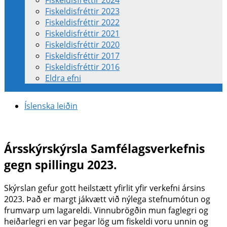
Fiskeldisfréttir 2024
Fiskeldisfréttir 2023
Fiskeldisfréttir 2022
Fiskeldisfréttir 2021
Fiskeldisfréttir 2020
Fiskeldisfréttir 2017
Fiskeldisfréttir 2016
Eldra efni
Íslenska leiðin
Ársskýrskýrsla Samfélagsverkefnis
gegn spillingu 2023.
Skýrslan gefur gott heilstætt yfirlit yfir verkefni ársins
2023. Það er margt jákvætt við nýlega stefnumótun og
frumvarp um lagareldi. Vinnubrögðin mun faglegri og
heiðarlegri en var þegar lög um fiskeldi voru unnin og