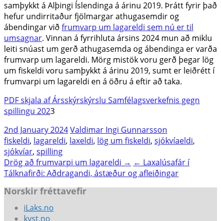
samþykkt á Alþingi Íslendinga á árinu 2019. Þrátt fyrir það
hefur undirritaður fjölmargar athugasemdir og
ábendingar við
frumvarp um lagareldi sem nú er til
umsagnar
. Vinnan á fyrrihluta ársins 2024 mun að miklu
leiti snúast um gerð athugasemda og ábendinga er varða
frumvarp um lagareldi. Mörg mistök voru gerð þegar lög
um fiskeldi voru samþykkt á árinu 2019, sumt er leiðrétt í
frumvarpi um lagareldi en á öðru á eftir að taka.
PDF skjala af Ársskýrskýrslu Samfélagsverkefnis gegn
spillingu 202
3
2nd January 2024
Valdimar Ingi Gunnarsson
fiskeldi
,
lagareldi
,
laxeldi
,
lög um fiskeldi
,
sjókvíaeldi
,
sjókvíar
,
spilling
Post
Drög að frumvarpi um lagareldi →
← Laxalúsafár í
Tálknafirði: Aðdragandi, ástæður og afleiðingar
navigation
Norskir fréttavefir
iLaks.no
kyst.no