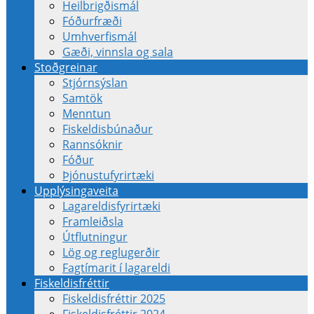
Heilbrigðismál
Fóðurfræði
Umhverfismál
Gæði, vinnsla og sala
Stoðgreinar
Stjórnsýslan
Samtök
Menntun
Fiskeldisbúnaður
Rannsóknir
Fóður
Þjónustufyrirtæki
Upplýsingaveita
Lagareldisfyrirtæki
Framleiðsla
Útflutningur
Lög og reglugerðir
Fagtímarit í lagareldi
Fiskeldisfréttir
Fiskeldisfréttir 2025