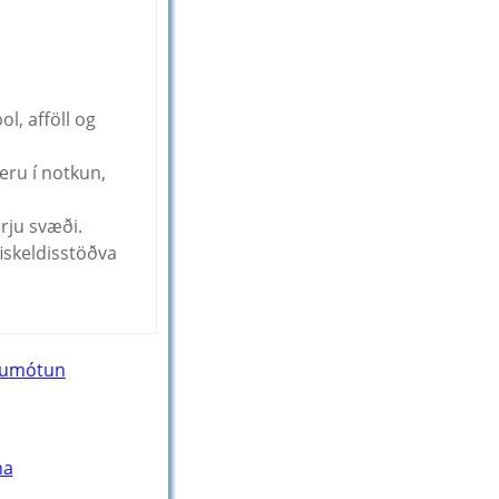
l, afföll og
eru í notkun,
rju svæði.
fiskeldisstöðva
fnumótun
na