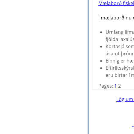
Mælaborð fiskel
Í mælaborðinu e
Umfang lífma
fjölda laxal
Kortasjá sem
ásamt þróun l
Einnig er hæ
Eftirlitsský
eru birtar í
Pages:
1
2
Post
Lög um 
navigation
←