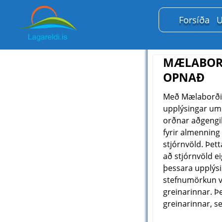
Forsíða
U
MÆLABORÐ
OPNAÐ
Með Mælaborði f
upplýsingar um s
orðnar aðgengil
fyrir almenning
stjórnvöld. Þet
að stjórnvöld e
þessara upplýsi
stefnumörkun vi
greinarinnar. Þe
greinarinnar, se