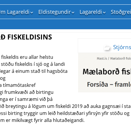
m Lagareldi
Eldistegundir
Lagareldi
Stoðgre
Um vefinn
Lax
Landeldi
Stjórns
Ritstjórinn
Bleikja
Sjóeldi
Samtök
 FISKELDISINS
Regnbogasilungur
Fiskrækt og hafbeit
Mennt
Stjórn
Þorskur
Vatnsfræði
Fiskeld
Kræklingur
Heilbrigðismál
Rannsó
iskeldis eru allar helstu
töðu fiskeldis í sjó og á landi
Senegal flúra
Fóðurfræði
Fóður
egar á einum stað til hagsbóta
Þörungar
Umhverfismál
Þjónust
 og
Aðrar tegundir
Gæði, vinnsla og sal
ta tímamótaskref
igi frumkvæði að birtingu
nga er í samræmi við þá
ð breytingu á lögum um fiskeldi 2019 að auka gagnsæi í sta
ssi birting tryggir um leið heildstæðari yfirsýn yfir stöðu o
m er mikilvægt fyrir alla hlutaðeigandi.