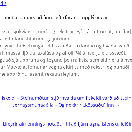
dis
r meðal annars að finna eftirfarandi upplýsingar:
ssa í sjókvíaeldi, umfang rekstrarleyfa, áhættumat, burðarþo
úsa eftir landshlutum og fjörðum.
 sýnir staðsetningar eldissvæða um landið og hvaða svæði 
ífmassa, fjölda laxalúsa og afföll (%) á hverju eldissvæði.
gt að sjá uppruna og tegund þeirra fiska sem aldir eru á hve
rslur Matvælastofnunar vegna eftirlits með rekstri og búnaði 
 mælaborðinu, ásamt rekstrarleyfum.
fiskeldi – Stefnumótun stjórnvalda um fiskeldi varð að ste
sérhagsmunaaðila – Og nokkrir ,,kössuðu“ inn →
 Lífeyrir almennings notaður til að fjármagna íslensku leiði