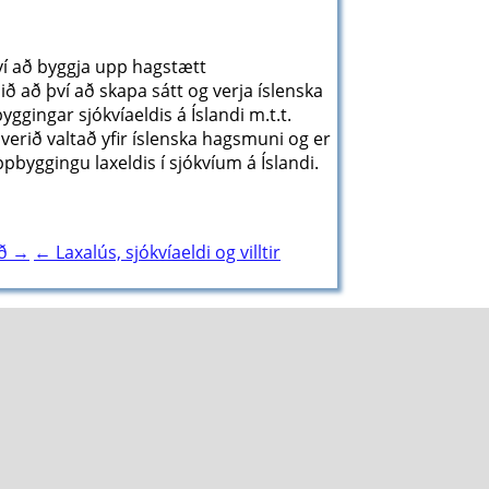
ví að byggja upp hagstætt
mið að því að skapa sátt og verja íslenska
yggingar sjókvíaeldis á Íslandi m.t.t.
verið valtað yfir íslenska hagsmuni og er
yggingu laxeldis í sjókvíum á Íslandi.
að →
← Laxalús, sjókvíaeldi og villtir