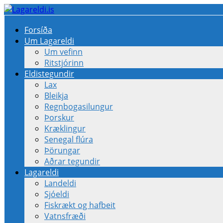
Forsíða
Um Lagareldi
Um vefinn
Ritstjórinn
Eldistegundir
Lax
Bleikja
Regnbogasilungur
Þorskur
Kræklingur
Senegal flúra
Þörungar
Aðrar tegundir
Lagareldi
Landeldi
Sjóeldi
Fiskrækt og hafbeit
Vatnsfræði