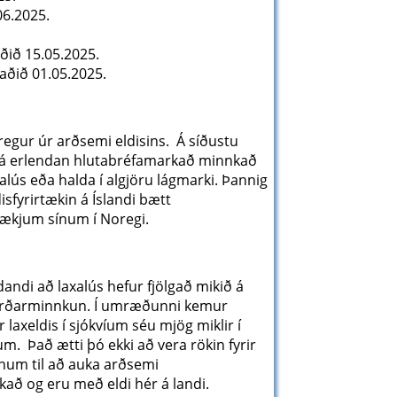
6.2025.
ið 15.05.2025.
ðið 01.05.2025.
dregur úr arðsemi eldisins. Á síðustu
ð á erlendan hlutabréfamarkað minnkað
ús eða halda í algjöru lágmarki. Þannig
sfyrirtækin á Íslandi bætt
ækjum sínum í Noregi.
ldandi að laxalús hefur fjölgað mikið á
stærðarminnkun. Í umræðunni kemur
axeldis í sjókvíum séu mjög miklir í
m. Það ætti þó ekki að vera rökin fyrir
ofnum til að auka arðsemi
kað og eru með eldi hér á landi.