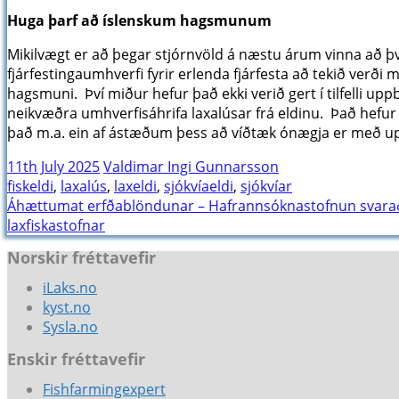
Huga þarf að íslenskum hagsmunum
Mikilvægt er að þegar stjórnvöld á næstu árum vinna að þ
fjárfestingaumhverfi fyrir erlenda fjárfesta að tekið verði 
hagsmuni. Því miður hefur það ekki verið gert í tilfelli uppb
neikvæðra umhverfisáhrifa laxalúsar frá eldinu. Það hefur 
það m.a. ein af ástæðum þess að víðtæk ónægja er með uppb
11th July 2025
Valdimar Ingi Gunnarsson
fiskeldi
,
laxalús
,
laxeldi
,
sjókvíaeldi
,
sjókvíar
Post
Áhættumat erfðablöndunar – Hafrannsóknastofnun svar
laxfiskastofnar
navigation
Norskir fréttavefir
iLaks.no
kyst.no
Sysla.no
Enskir fréttavefir
Fishfarmingexpert