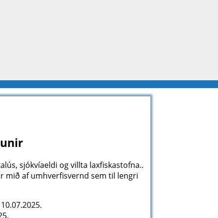
munir
s, sjókvíaeldi og villta laxfiskastofna..
r mið af umhverfisvernd sem til lengri
10.07.2025.
25.