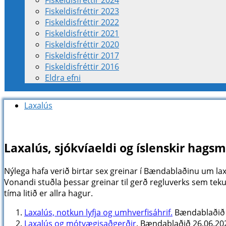
Fiskeldisfréttir 2024
Fiskeldisfréttir 2023
Fiskeldisfréttir 2022
Fiskeldisfréttir 2021
Fiskeldisfréttir 2020
Fiskeldisfréttir 2017
Fiskeldisfréttir 2016
Eldra efni
Laxalús
Laxalús, sjókvíaeldi og íslenskir hags
Nýlega hafa verið birtar sex greinar í Bændablaðinu um laxalú
Vonandi stuðla þessar greinar til gerð regluverks sem teku
tíma litið er allra hagur.
Laxalús, notkun lyfja og umhverfisáhrif.
Bændablaðið 
Laxalús og mótvægisaðgerðir
. Bændablaðið 26.06.20