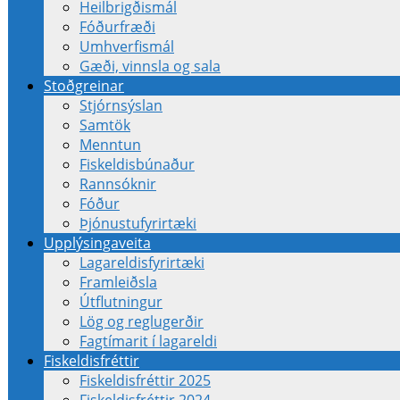
Heilbrigðismál
Fóðurfræði
Umhverfismál
Gæði, vinnsla og sala
Stoðgreinar
Stjórnsýslan
Samtök
Menntun
Fiskeldisbúnaður
Rannsóknir
Fóður
Þjónustufyrirtæki
Upplýsingaveita
Lagareldisfyrirtæki
Framleiðsla
Útflutningur
Lög og reglugerðir
Fagtímarit í lagareldi
Fiskeldisfréttir
Fiskeldisfréttir 2025