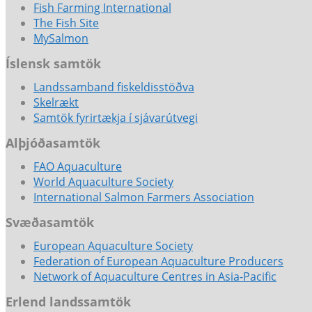
Fish Farming International
The Fish Site
MySalmon
Íslensk samtök
Landssamband fiskeldisstöðva
Skelrækt
Samtök fyrirtækja í sjávarútvegi
Alþjóðasamtök
FAO Aquaculture
World Aquaculture Society
International Salmon Farmers Association
Svæðasamtök
European Aquaculture Society
Federation of European Aquaculture Producers
Network of Aquaculture Centres in Asia-Pacific
Erlend landssamtök