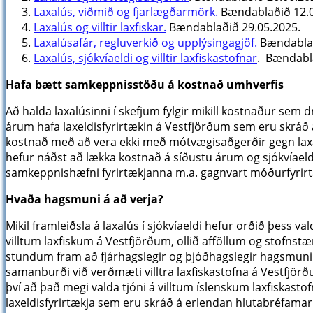
Laxalús, viðmið og fjarlægðarmörk.
Bændablaðið 12.0
Laxalús og villtir laxfiskar.
Bændablaðið 29.05.2025.
Laxalúsafár, regluverkið og upplýsingagjöf.
Bændablað
Laxalús, sjókvíaeldi og villtir laxfiskastofnar
. Bændabla
Hafa bætt samkeppnisstöðu á kostnað umhverfis
Að halda laxalúsinni í skefjum fylgir mikill kostnaður sem 
árum hafa laxeldisfyrirtækin á Vestfjörðum sem eru skrá
kostnað með að vera ekki með mótvægisaðgerðir gegn laxal
hefur náðst að lækka kostnað á síðustu árum og sjókvíaeldi
samkeppnishæfni fyrirtækjanna m.a. gagnvart móðurfyrirt
Hvaða hagsmuni á að verja?
Mikil framleiðsla á laxalús í sjókvíaeldi hefur orðið þess va
villtum laxfiskum á Vestfjörðum, ollið afföllum og stofn
stundum fram að fjárhagslegir og þjóðhagslegir hagsmunir l
samanburði við verðmæti villtra laxfiskastofna á Vestfjörðu
því að það megi valda tjóni á villtum íslenskum laxfiskast
laxeldisfyrirtækja sem eru skráð á erlendan hlutabréfamar