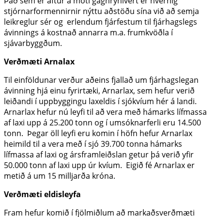
Það sem er aftur á móti gagnrýnivert er hvernig
stjórnarformennirnir nýttu aðstöðu sína við að semja
leikreglur sér og erlendum fjárfestum til fjárhagslegs
ávinnings á kostnað annarra m.a. frumkvöðla í
sjávarbyggðum.
Verðmæti Arnalax
Til einföldunar verður aðeins fjallað um fjárhagslegan
ávinning hjá einu fyrirtæki, Arnarlax, sem hefur verið
leiðandi í uppbyggingu laxeldis í sjókvíum hér á landi.
Arnarlax hefur nú leyfi til að vera með hámarks lífmassa
af laxi upp á 25.200 tonn og í umsóknarferli eru 14.500
tonn. Þegar öll leyfi eru komin í höfn hefur Arnarlax
heimild til a vera með í sjó 39.700 tonna hámarks
lífmassa af laxi og ársframleiðslan getur þá verið yfir
50.000 tonn af laxi upp úr kvíum. Eigið fé Arnarlax er
metið á um 15 milljarða króna.
Verðmæti eldisleyfa
Fram hefur komið í fjölmiðlum að markaðsverðmæti