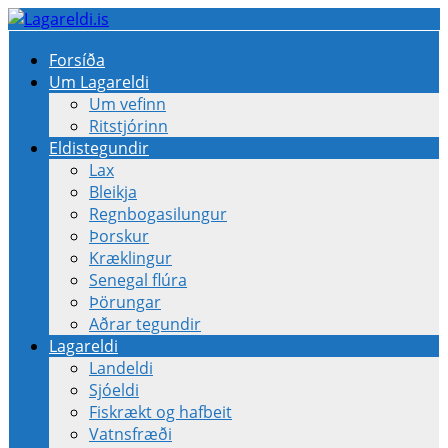
Forsíða
Um Lagareldi
Um vefinn
Ritstjórinn
Eldistegundir
Lax
Bleikja
Regnbogasilungur
Þorskur
Kræklingur
Senegal flúra
Þörungar
Aðrar tegundir
Lagareldi
Landeldi
Sjóeldi
Fiskrækt og hafbeit
Vatnsfræði