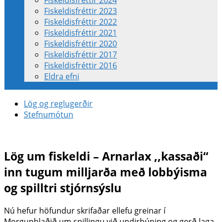
Fiskeldisfréttir 2024
Fiskeldisfréttir 2023
Fiskeldisfréttir 2022
Fiskeldisfréttir 2021
Fiskeldisfréttir 2020
Fiskeldisfréttir 2017
Fiskeldisfréttir 2016
Eldra efni
Lög og reglugerðir
Stefnumótun
Lög um fiskeldi – Arnarlax ,,kassaði“
inn tugum milljarða með lobbýisma
og spilltri stjórnsýslu
Nú hefur höfundur skrifaðar ellefu greinar í
Morgunblaðið um spillingu við undirbúning og gerð laga