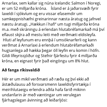
Arnarlax, sem kallar sig núna Icelandic Salmon í Noregi,
er um 52 milljarða króna. Ísland er á jaðarsvæði fyrir
laxeldi í sjókvíum og eru vissar efasemdir um
samkeppnishæfni greinarinnar næsta áratug og jafnvel
næstu áratugi. „Hækkun í hafi“ um tugi milljarða króna
m.a. með skráningu á erlendan hlutabréfamarkað má því
eflaust skýra að mestu leiti með verðmæti eldisleyfa.
Hluti af leyfunum eru ennþá í umsóknarferli og kann
verðmat á Arnarlaxi á erlendum hlutabréfamarkaði
hugsanlega að hækka þegar öll leyfin eru komin í höfn.
Gildi lífeyrissjóður og Stefnir fjárfestu fyrir 4 milljarða
króna, en eignast fyrir það eingöngu um 8% hlut.
Að fanga ríkisvaldið
Hér er um mikil verðmæti að ræða og því ekki að
ástæðulausu að forsvarsmenn laxeldisfyrirtækja í
meirihlutaeigu erlendra aðila hafa farið mikinn
undanfarin ár með væntingar um verulegan
fjárhagslegan ávinning að leiðarljósi: