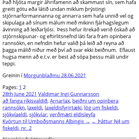
Það hljóta margir áhrifamenn að skammast sín, sem hafa
greitt götu eða látið undan miklum þrýstingi
stjórnarformannanna og annarra sem hafa unnið vel og
skipulaga að sínum málum með mikinn fjárhagslegum
ávinning að leiðarljósi. Þess hefur ítrekað verið óskað að
stjórnskipunar- og eftirlitsnefnd láti fara fram opinbera
rannsókn, en nefndin hefur valið þá leið að reyna að
þagga málið niður með því að svar ekki beiðnum. Eflaust
hugsa menn að e.t.v. er best að sópa þessu máli undir
teppi.
Greinin í
Morgunblaðinu 28.06.2021
Pages:
1
2
28th June 2021
Valdimar Ingi Gunnarsson
að fanga ríkisvaldið
,
Arnarlax
,
beiðni um opinbera
rannsókn
,
laxeldi
,
laxeldisfyrirtæki
,
lög um fiskeldi
,
sjókvíaeldi
,
sjókvíar
,
verðmæti eldisleyfa
Post
Kvörtun til Umboðsmanns Alþingis →
← Þáttur N4 um
fiskeldi, nr. 2
navigation