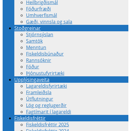
Heilbrigðismál
Fóðurfræði
Umhverfismál
Gæði, vinnsla og sala
Stoðgreinar
Stjórnsýslan
Samtök
Menntun
Fiskeldisbúnaður
Rannsóknir
Fóður
Þjónustufyrirtæki
Upplýsingaveita
Lagareldisfyrirtæki
Framleiðsla
Útflutningur
Lög og reglugerðir
Fagtímarit í lagareldi
Fiskeldisfréttir
Fiskeldisfréttir 2025