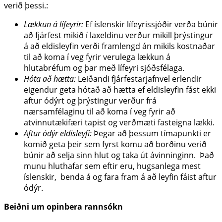
verið þessi.:
Lækkun á lífeyrir:
Ef íslenskir lífeyrissjóðir verða búnir
að fjárfest mikið í laxeldinu verður mikill þrýstingur
á að eldisleyfin verði framlengd án mikils kostnaðar
til að koma í veg fyrir verulega lækkun á
hlutabréfum og þar með lífeyri sjóðsfélaga.
Hóta að hætta:
Leiðandi fjárfestarjafnvel erlendir
eigendur geta hótað að hætta ef eldisleyfin fást ekki
aftur ódýrt og þrýstingur verður frá
nærsamfélaginu til að koma í veg fyrir að
atvinnutækifæri tapist og verðmæti fasteigna lækki.
Aftur ódýr eldisleyfi:
Þegar að þessum tímapunkti er
komið geta þeir sem fyrst komu að borðinu verið
búnir að selja sinn hlut og taka út ávinninginn. Það
munu hluthafar sem eftir eru, hugsanlega mest
íslenskir, benda á og fara fram á að leyfin fáist aftur
ódýr.
Beiðni um opinbera rannsókn