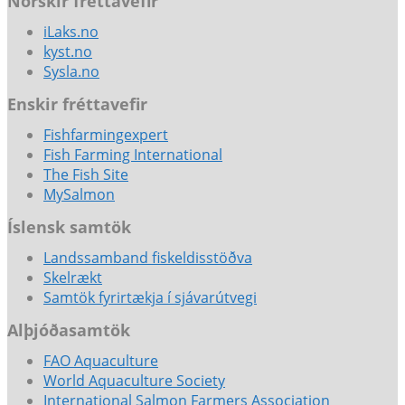
Norskir fréttavefir
iLaks.no
kyst.no
Sysla.no
Enskir fréttavefir
Fishfarmingexpert
Fish Farming International
The Fish Site
MySalmon
Íslensk samtök
Landssamband fiskeldisstöðva
Skelrækt
Samtök fyrirtækja í sjávarútvegi
Alþjóðasamtök
FAO Aquaculture
World Aquaculture Society
International Salmon Farmers Association