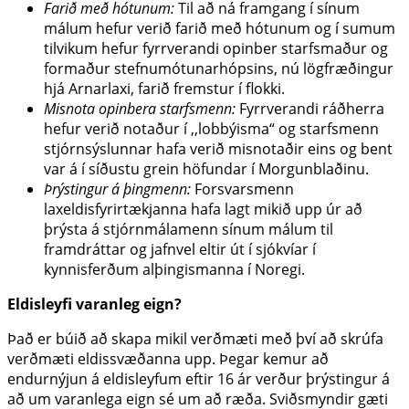
Farið með hótunum:
Til að ná framgang í sínum
málum hefur verið farið með hótunum og í sumum
tilvikum hefur fyrrverandi opinber starfsmaður og
formaður stefnumótunarhópsins, nú lögfræðingur
hjá Arnarlaxi, farið fremstur í flokki.
Misnota opinbera starfsmenn:
Fyrrverandi ráðherra
hefur verið notaður í ,,lobbýisma“ og starfsmenn
stjórnsýslunnar hafa verið misnotaðir eins og bent
var á í síðustu grein höfundar í Morgunblaðinu.
Þrýstingur á þingmenn:
Forsvarsmenn
laxeldisfyrirtækjanna hafa lagt mikið upp úr að
þrýsta á stjórnmálamenn sínum málum til
framdráttar og jafnvel eltir út í sjókvíar í
kynnisferðum alþingismanna í Noregi.
Eldisleyfi varanleg eign?
Það er búið að skapa mikil verðmæti með því að skrúfa
verðmæti eldissvæðanna upp. Þegar kemur að
endurnýjun á eldisleyfum eftir 16 ár verður þrýstingur á
að um varanlega eign sé um að ræða. Sviðsmyndir gæti