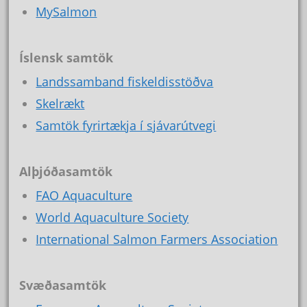
MySalmon
Íslensk samtök
Landssamband fiskeldisstöðva
Skelrækt
Samtök fyrirtækja í sjávarútvegi
Alþjóðasamtök
FAO Aquaculture
World Aquaculture Society
International Salmon Farmers Association
Svæðasamtök