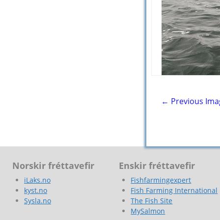
← Previous Ima
Norskir fréttavefir
Enskir fréttavefir
iLaks.no
Fishfarmingexpert
kyst.no
Fish Farming International
Sysla.no
The Fish Site
MySalmon