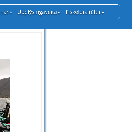
inar
Upplýsingaveita
Fiskeldisfréttir
ýslan
Lagareldisfyrirtæki
Fiskeldisfréttir 2025
Framleiðsla
Fiskeldisfréttir 2024
un
Útflutningur
Fiskeldisfréttir 2023
isbúnaður
Lög og reglugerðir
Fiskeldisfréttir 2022
knir
Fagtímarit í lagareldi
Fiskeldisfréttir 2021
Fiskeldisfréttir 2020
ufyrirtæki
Fiskeldisfréttir 2017
a
Fiskeldisfréttir 2016
Eldra efni