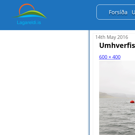
Forsíða
U
14th May 2016
Umhverfi
600 × 400