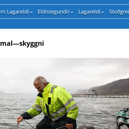
m Lagareldi
Eldistegundir
Lagareldi
Stoðgre
Um vefinn
Lax
Landeldi
Stjórns
Ritstjórinn
Bleikja
Sjóeldi
Samtök
Regnbogasilungur
Fiskrækt og hafbeit
Mennt
smal—skyggni
Þorskur
Vatnsfræði
Fiskeld
Kræklingur
Heilbrigðismál
Rannsó
Senegal flúra
Fóðurfræði
Fóður
Þörungar
Umhverfismál
Þjónust
Aðrar tegundir
Gæði, vinnsla og sal