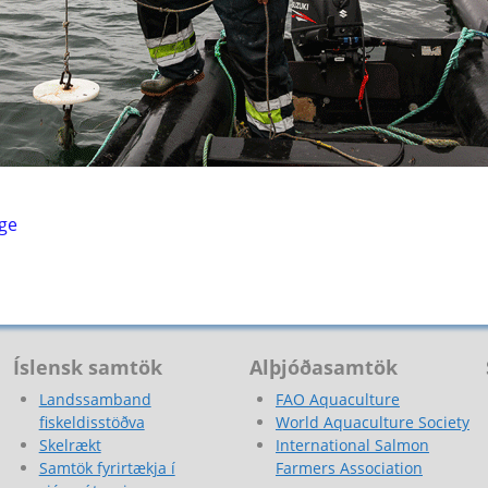
ge
Íslensk samtök
Alþjóðasamtök
Landssamband
FAO Aquaculture
fiskeldisstöðva
World Aquaculture Society
Skelrækt
International Salmon
Samtök fyrirtækja í
Farmers Association