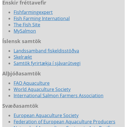
Enskir fréttavefir
Fishfarmingexpert
Fish Farming International
The Fish Site
MySalmon
Íslensk samtök
Landssamband fiskeldisstöðva
Skelrækt
Samtök fyrirtækja í sjávarútvegi
Alþjóðasamtök
FAO Aquaculture
World Aquaculture Society
International Salmon Farmers Association
Svæðasamtök
European Aquaculture Society
Federation of European Aquaculture Producers