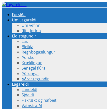
Forsíða
Um Lagareldi
Um vefinn
Ritstjórinn
Eldistegundir
Lax
Bleikja
Regnbogasilungur
Þorskur
Kræklingur
Senegal flúra
Þörungar
Aðrar tegundir
Lagareldi
Landeldi
Sjóeldi
Fiskrækt og hafbeit
Vatnsfræði