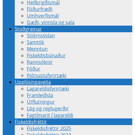
Heilbrigðismál
Fóðurfræði
Umhverfismál
Gæði, vinnsla og sala
Stoðgreinar
Stjórnsýslan
Samtök
Menntun
Fiskeldisbúnaður
Rannsóknir
Fóður
Þjónustufyrirtæki
Upplýsingaveita
Lagareldisfyrirtæki
Framleiðsla
Útflutningur
Lög og reglugerðir
Fagtímarit í lagareldi
Fiskeldisfréttir
Fiskeldisfréttir 2025