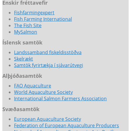
Enskir fréttavefir
Fishfarmingexpert
Fish Farming International
The Fish Site
MySalmon
Íslensk samtök
Landssamband fiskeldisstöðva
Skelrækt
Samtök fyrirtækja í sjávarútvegi
Alþjóðasamtök
FAO Aquaculture
World Aquaculture Society
International Salmon Farmers Association
Svæðasamtök
European Aquaculture Society
Federation of European Aquaculture Producers