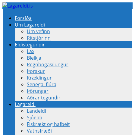
Forsíða
Um Lagareldi
Um vefinn
Ritstjórinn
Eldistegundir
Lax
Bleikja
Regnbogasilungur
Þorskur
Kræklingur
Senegal flúra
Þörungar
Aðrar tegundir
Lagareldi
Landeldi
Sjóeldi
Fiskrækt og hafbeit
Vatnsfræði