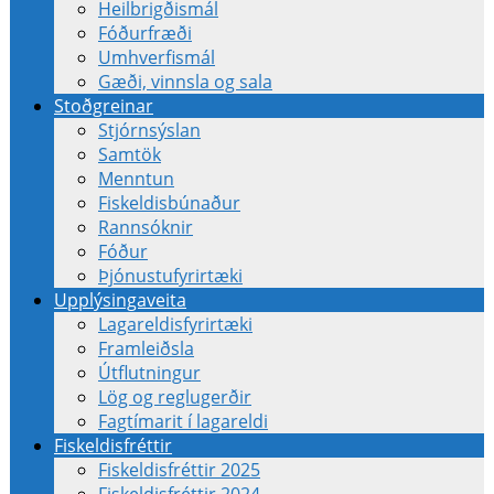
Heilbrigðismál
Fóðurfræði
Umhverfismál
Gæði, vinnsla og sala
Stoðgreinar
Stjórnsýslan
Samtök
Menntun
Fiskeldisbúnaður
Rannsóknir
Fóður
Þjónustufyrirtæki
Upplýsingaveita
Lagareldisfyrirtæki
Framleiðsla
Útflutningur
Lög og reglugerðir
Fagtímarit í lagareldi
Fiskeldisfréttir
Fiskeldisfréttir 2025