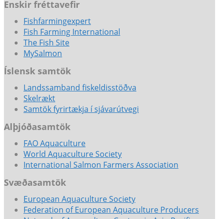
Enskir fréttavefir
Fishfarmingexpert
Fish Farming International
The Fish Site
MySalmon
Íslensk samtök
Landssamband fiskeldisstöðva
Skelrækt
Samtök fyrirtækja í sjávarútvegi
Alþjóðasamtök
FAO Aquaculture
World Aquaculture Society
International Salmon Farmers Association
Svæðasamtök
European Aquaculture Society
Federation of European Aquaculture Producers