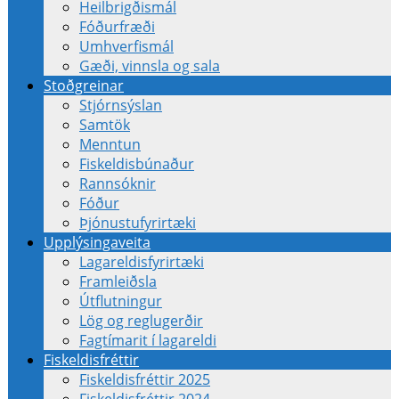
Heilbrigðismál
Fóðurfræði
Umhverfismál
Gæði, vinnsla og sala
Stoðgreinar
Stjórnsýslan
Samtök
Menntun
Fiskeldisbúnaður
Rannsóknir
Fóður
Þjónustufyrirtæki
Upplýsingaveita
Lagareldisfyrirtæki
Framleiðsla
Útflutningur
Lög og reglugerðir
Fagtímarit í lagareldi
Fiskeldisfréttir
Fiskeldisfréttir 2025