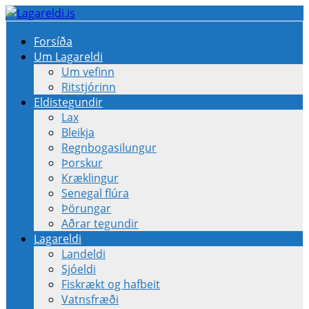
Forsíða
Um Lagareldi
Um vefinn
Ritstjórinn
Eldistegundir
Lax
Bleikja
Regnbogasilungur
Þorskur
Kræklingur
Senegal flúra
Þörungar
Aðrar tegundir
Lagareldi
Landeldi
Sjóeldi
Fiskrækt og hafbeit
Vatnsfræði