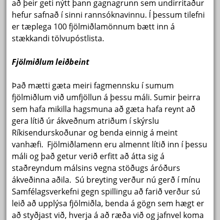
að þeir geti nýtt þann gagnagrunn sem undirritaður
hefur safnað í sinni rannsóknavinnu. Í þessum tilefni
er tæplega 100 fjölmiðlamönnum bætt inn á
stækkandi tölvupóstlista.
Fjölmiðlum leiðbeint
Það mætti gæta meiri fagmennsku í sumum
fjölmiðlum við umfjöllun á þessu máli. Sumir þeirra
sem hafa mikilla hagsmuna að gæta hafa reynt að
gera lítið úr ákveðnum atriðum í skýrslu
Ríkisendurskoðunar og benda einnig á meint
vanhæfi. Fjölmiðlamenn eru almennt lítið inn í þessu
máli og það getur verið erfitt að átta sig á
staðreyndum málsins vegna stöðugs áróðurs
ákveðinna aðila. Sú breyting verður nú gerð í mínu
Samfélagsverkefni gegn spillingu að farið verður sú
leið að upplýsa fjölmiðla, benda á gögn sem hægt er
að styðjast við, hverja á að ræða við og jafnvel koma