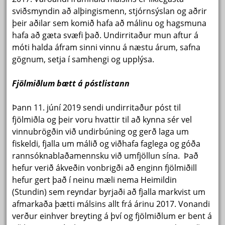
sviðsmyndin að alþingismenn, stjórnsýslan og aðrir
þeir aðilar sem komið hafa að málinu og hagsmuna
hafa að gæta svæfi það. Undirritaður mun aftur á
móti halda áfram sinni vinnu á næstu árum, safna
gögnum, setja í samhengi og upplýsa.
Fjölmiðlum bætt á póstlistann
Þann 11. júní 2019 sendi undirritaður póst til
fjölmiðla og þeir voru hvattir til að kynna sér vel
vinnubrögðin við undirbúning og gerð laga um
fiskeldi, fjalla um málið og viðhafa faglega og góða
rannsóknablaðamennsku við umfjöllun sína. Það
hefur verið ákveðin vonbrigði að enginn fjölmiðill
hefur gert það í neinu mæli nema Heimildin
(Stundin) sem reyndar byrjaði að fjalla markvist um
afmarkaða þætti málsins allt frá árinu 2017. Vonandi
verður einhver breyting á því og fjölmiðlum er bent á