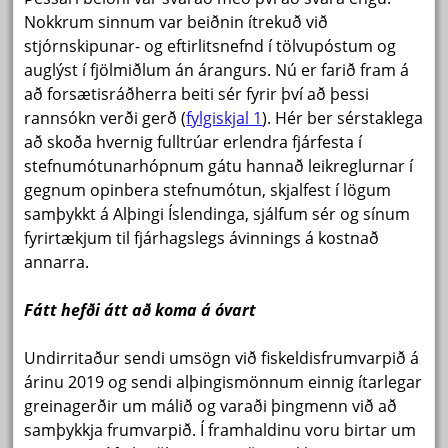
Nokkrum sinnum var beiðnin ítrekuð við
stjórnskipunar- og eftirlitsnefnd í tölvupóstum og
auglýst í fjölmiðlum án árangurs. Nú er farið fram á
að forsætisráðherra beiti sér fyrir því að þessi
rannsókn verði gerð (
fylgiskjal 1
). Hér ber sérstaklega
að skoða hvernig fulltrúar erlendra fjárfesta í
stefnumótunarhópnum gátu hannað leikreglurnar í
gegnum opinbera stefnumótun, skjalfest í lögum
samþykkt á Alþingi Íslendinga, sjálfum sér og sínum
fyrirtækjum til fjárhagslegs ávinnings á kostnað
annarra.
Fátt hefði átt að koma á óvart
Undirritaður sendi umsögn við fiskeldisfrumvarpið á
árinu 2019 og sendi alþingismönnum einnig ítarlegar
greinagerðir um málið og varaði þingmenn við að
samþykkja frumvarpið. Í framhaldinu voru birtar um