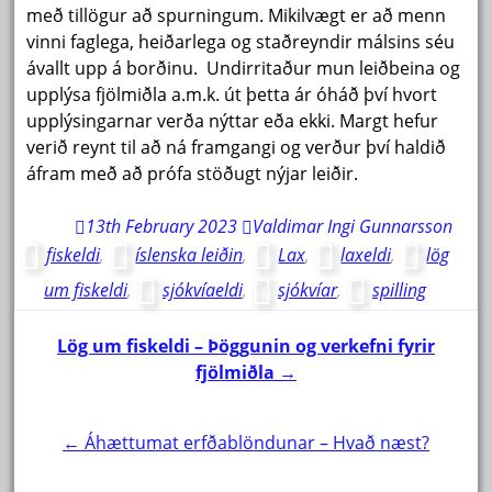
með tillögur að spurningum. Mikilvægt er að menn
vinni faglega, heiðarlega og staðreyndir málsins séu
ávallt upp á borðinu. Undirritaður mun leiðbeina og
upplýsa fjölmiðla a.m.k. út þetta ár óháð því hvort
upplýsingarnar verða nýttar eða ekki. Margt hefur
verið reynt til að ná framgangi og verður því haldið
áfram með að prófa stöðugt nýjar leiðir.
13th February 2023
Valdimar Ingi Gunnarsson
fiskeldi
,
íslenska leiðin
,
Lax
,
laxeldi
,
lög
um fiskeldi
,
sjókvíaeldi
,
sjókvíar
,
spilling
Post
Lög um fiskeldi – Þöggunin og verkefni fyrir
fjölmiðla
→
navigation
← Áhættumat erfðablöndunar – Hvað næst?