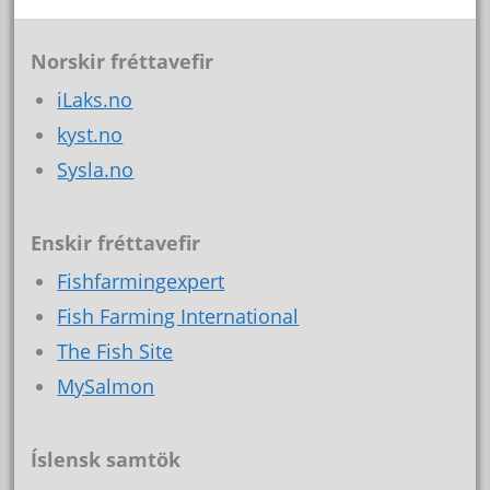
Norskir fréttavefir
iLaks.no
kyst.no
Sysla.no
Enskir fréttavefir
Fishfarmingexpert
Fish Farming International
The Fish Site
MySalmon
Íslensk samtök