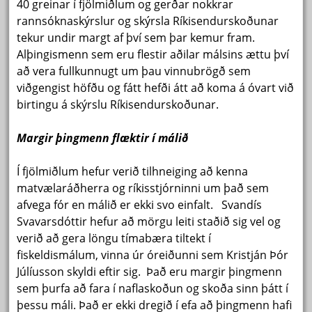
40 greinar í fjölmiðlum og gerðar nokkrar
rannsóknaskýrslur og skýrsla Ríkisendurskoðunar
tekur undir margt af því sem þar kemur fram.
Alþingismenn sem eru flestir aðilar málsins ættu því
að vera fullkunnugt um þau vinnubrögð sem
viðgengist höfðu og fátt hefði átt að koma á óvart við
birtingu á skýrslu Ríkisendurskoðunar.
Margir þingmenn flæktir í málið
Í fjölmiðlum hefur verið tilhneiging að kenna
matvælaráðherra og ríkisstjórninni um það sem
afvega fór en málið er ekki svo einfalt. Svandís
Svavarsdóttir hefur að mörgu leiti staðið sig vel og
verið að gera löngu tímabæra tiltekt í
fiskeldismálum, vinna úr óreiðunni sem Kristján Þór
Júlíusson skyldi eftir sig. Það eru margir þingmenn
sem þurfa að fara í naflaskoðun og skoða sinn þátt í
þessu máli. Það er ekki dregið í efa að þingmenn hafi