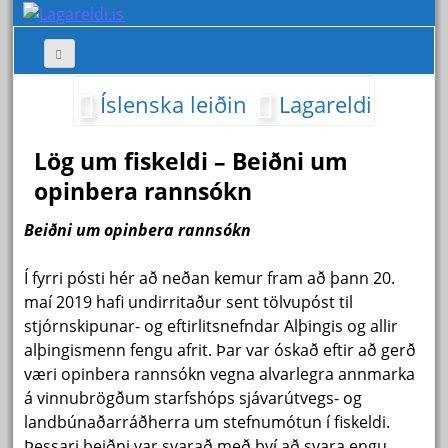
Íslenska leiðin
Lagareldi
Lög um fiskeldi – Beiðni um
opinbera rannsókn
Beiðni um opinbera rannsókn
Í fyrri pósti hér að neðan kemur fram að þann 20.
maí 2019 hafi undirritaður sent tölvupóst til
stjórnskipunar- og eftirlitsnefndar Alþingis og allir
alþingismenn fengu afrit. Þar var óskað eftir að gerð
væri opinbera rannsókn vegna alvarlegra annmarka
á vinnubrögðum starfshóps sjávarútvegs- og
landbúnaðarráðherra um stefnumótun í fiskeldi.
Þessari beiðni var svarað með því að svara engu.