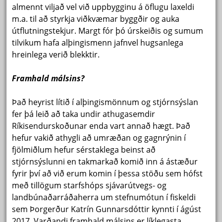
almennt viljað vel við uppbygginu á öflugu laxeldi
m.a. til að styrkja viðkvæmar byggðir og auka
útflutningstekjur. Margt fór þó úrskeiðis og sumum
tilvikum hafa alþingismenn jafnvel hugsanlega
hreinlega verið blekktir.
Framhald málsins?
Það heyrist lítið í alþingismönnum og stjórnsýslan
fer þá leið að taka undir athugasemdir
Ríkisendurskoðunar enda vart annað hægt. Það
hefur vakið athygli að umræðan og gagnrýnin í
fjölmiðlum hefur sérstaklega beinst að
stjórnsýslunni en takmarkað komið inn á ástæður
fyrir því að við erum komin í þessa stöðu sem hófst
með tillögum starfshóps sjávarútvegs- og
landbúnaðarráðaherra um stefnumótun í fiskeldi
sem Þorgerður Katrín Gunnarsdóttir kynnti í ágúst
2017. Varðandi framhald málsins er líklegasta