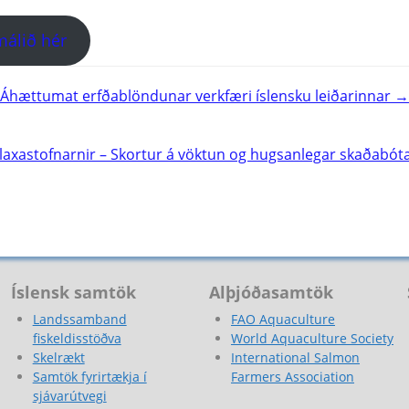
álið hér
Áhættumat erfðablöndunar verkfæri íslensku leiðarinnar →
 laxastofnarnir – Skortur á vöktun og hugsanlegar skaðabót
Íslensk samtök
Alþjóðasamtök
Landssamband
FAO Aquaculture
fiskeldisstöðva
World Aquaculture Society
Skelrækt
International Salmon
Samtök fyrirtækja í
Farmers Association
sjávarútvegi