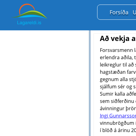
Forsíða
U
Að vekja a
Forsvarsmenn la
erlendra aðila,
leikreglur til að 
hagstæðan farve
gegnum alla stj
sjálfum sér og s
Sumir kalla aðf
sem siðferðinu e
ávinningur þrö
Ingi Gunnarsso
vinnubrögðum í 
í blöð á árinu 2