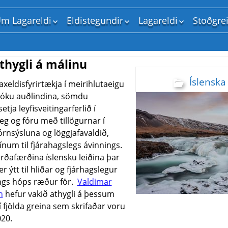
m Lagareldi
Eldistegundir
Lagareldi
Stoðgre
Um vefinn
Lax
Landeldi
Stjórns
Ritstjórinn
Bleikja
Sjóeldi
Samtök
thygli á málinu
Regnbogasilungur
Fiskrækt og hafbeit
Mennt
Íslenska 
Þorskur
Vatnsfræði
Fiskeld
xeldisfyrirtækja í meirihlutaeigu
 tóku auðlindina, sömdu
Kræklingur
Heilbrigðismál
Rannsó
setja leyfisveitingarferlið í
Senegal flúra
Fóðurfræði
Fóður
g og fóru með tillögurnar í
Þörungar
Umhverfismál
Þjónust
órnsýsluna og löggjafavaldið,
Aðrar tegundir
Gæði, vinnsla og sal
ínum til fjárahagslegs ávinnings.
erðafærðina íslensku leiðina þar
r ýtt til hliðar og fjárhagslegur
ngs hóps ræður för.
Valdimar
n
hefur vakið athygli á þessum
fjölda greina sem skrifaðar voru
020.