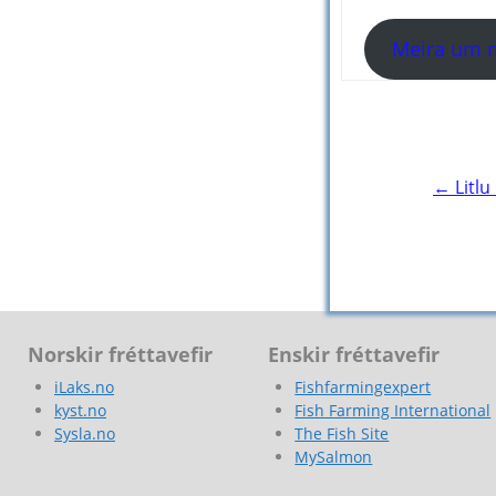
Meira um m
Post
navigation
← Litlu
Norskir fréttavefir
Enskir fréttavefir
iLaks.no
Fishfarmingexpert
kyst.no
Fish Farming International
Sysla.no
The Fish Site
MySalmon