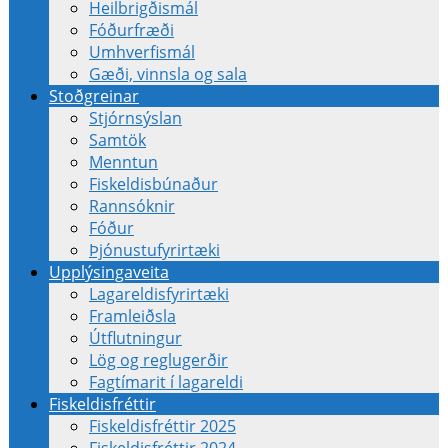
Heilbrigðismál
Fóðurfræði
Umhverfismál
Gæði, vinnsla og sala
Stoðgreinar
Stjórnsýslan
Samtök
Menntun
Fiskeldisbúnaður
Rannsóknir
Fóður
Þjónustufyrirtæki
Upplýsingaveita
Lagareldisfyrirtæki
Framleiðsla
Útflutningur
Lög og reglugerðir
Fagtímarit í lagareldi
Fiskeldisfréttir
Fiskeldisfréttir 2025