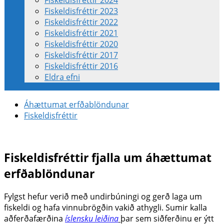
Fiskeldisfréttir 2024
Fiskeldisfréttir 2023
Fiskeldisfréttir 2022
Fiskeldisfréttir 2021
Fiskeldisfréttir 2020
Fiskeldisfréttir 2017
Fiskeldisfréttir 2016
Eldra efni
Áhættumat erfðablöndunar
Fiskeldisfréttir
Fiskeldisfréttir fjalla um áhættumat
erfðablöndunar
Fylgst hefur verið með undirbúningi og gerð laga um
fiskeldi og hafa vinnubrögðin vakið athygli. Sumir kalla
aðferðafærðina
íslensku leiðina
þar sem siðferðinu er ýtt