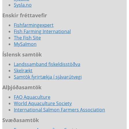
Sysla.no
Enskir fréttavefir
Fishfarmingexpert
Fish Farming International
The Fish Site
MySalmon
Íslensk samtök
Landssamband fiskeldisstöðva
Skelrækt
Samtök fyrirtækja í sjávarútvegi
Alþjóðasamtök
FAO Aquaculture
World Aquaculture Society
International Salmon Farmers Association
Svæðasamtök