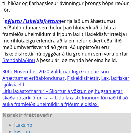
til hliðar og fjárhagslegur ávinningur þröngs hóps ræður
för.
Í
nýjustu Fiskeldisfréttum
er fjallað um áhættumat
erfðablöndunar sem hefur það hlutverk að úthluta
framleiðsluheimildum á frjóum laxi til laxeldisfyrirtækja í
meirihlutaeigu erlendra aðila en hefur ekkert eða lítið
með umhverfisvernd að gera. Að uppistöðu eru
Fiskeldisfréttir nú byggðar á tíu greinum sem voru birtar í
Bændablaðinu
á þessu ári og mynda hér eina heild.
30th November 2020
Valdimar Ingi Gunnarsson
Áhættumat erfðablöndunar
,
Fiskeldisfréttir
,
Lax
,
laxfiskar
,
sjókvíaeldi
Post
Litlu laxastofnarnir – Skortur á vöktun og hugsanlegar
skaðabótarkröfur →
← Litlu laxastofnunum fórnað til að
navigation
auka framleiðsluheimildir á frjóum eldislaxi
Norskir fréttavefir
iLaks.no
kyst.no