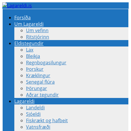
Forsíða
Um Lagareldi
Um vefinn
Ritstjórinn
Eldistegundir
Lax
Bleikja
Regnbogasilungur
Þorskur
Kræklingur
Senegal flúra
Þörungar
Aðrar tegundir
Lagareldi
Landeldi
Sjóeldi
Fiskrækt og hafbeit
Vatnsfræði