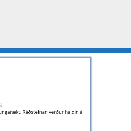
i
rungarækt. Ráðstefnan verður haldin á