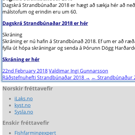
Dagskrá Strandbúnaðar 2018 er hægt að sækja hér að neða
málstofum og erindin eru um 60.
Dagskrá Strandbúnaðar 2018 er hér
Skráning
Skráning er nú hafin á Strandbúnað 2018. Ef um er að ræða
fylla út hópa skráningar og senda á Þórunn Dögg Harðardó
Skráning er hér
22nd February 2018
Valdimar Ingi Gunnarsson
Post
Ráðstefnuhefti Strandbúnaðar 2018 →
← Strandbúnaður 2
navigation
Norskir fréttavefir
iLaks.no
kyst.no
Sysla.no
Enskir fréttavefir
Fishfarmingexpert