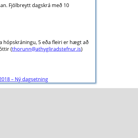
n. Fjölbreytt dagskrá með 10
 hópskráningu, 5 eða fleiri er hægt að
ttir (
thorunn@athygliradstefnur.is
)
018 – Ný dagsetning