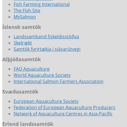
Fish Farming International
The Fish Site
MySalmon
Íslensk samtök
Landssamband fiskeldisstöðva
Skelrækt
Samtök fyrirtækja í sjávarútvegi
Alþjóðasamtök
FAO Aquaculture
World Aquaculture Society
International Salmon Farmers Association
Svæðasamtök
European Aquaculture Society
Federation of European Aquaculture Producers
Network of Aquaculture Centres in Asia-Pacific
Erlend landssamtök