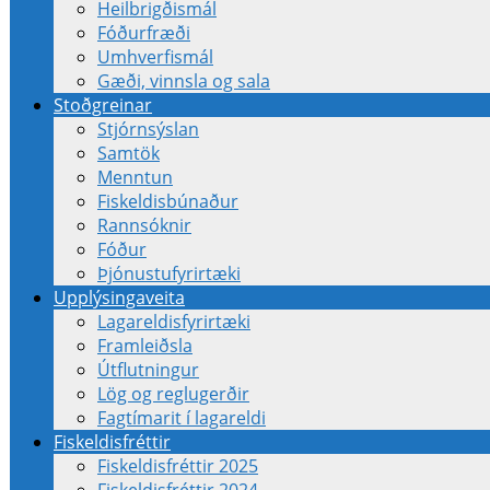
Heilbrigðismál
Fóðurfræði
Umhverfismál
Gæði, vinnsla og sala
Stoðgreinar
Stjórnsýslan
Samtök
Menntun
Fiskeldisbúnaður
Rannsóknir
Fóður
Þjónustufyrirtæki
Upplýsingaveita
Lagareldisfyrirtæki
Framleiðsla
Útflutningur
Lög og reglugerðir
Fagtímarit í lagareldi
Fiskeldisfréttir
Fiskeldisfréttir 2025