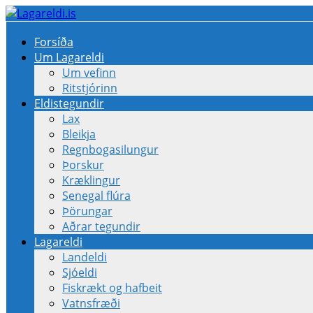
Forsíða
Um Lagareldi
Um vefinn
Ritstjórinn
Eldistegundir
Lax
Bleikja
Regnbogasilungur
Þorskur
Kræklingur
Senegal flúra
Þörungar
Aðrar tegundir
Lagareldi
Landeldi
Sjóeldi
Fiskrækt og hafbeit
Vatnsfræði