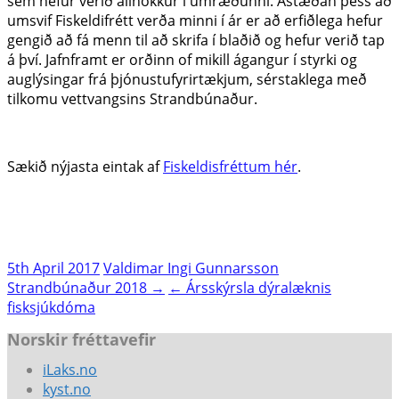
sem hefur verið allnokkur í umræðunni. Ástæðan þess að
umsvif Fiskeldifrétt verða minni í ár er að erfiðlega hefur
gengið að fá menn til að skrifa í blaðið og hefur verið tap
á því. Jafnframt er orðinn of mikill ágangur í styrki og
auglýsingar frá þjónustufyrirtækjum, sérstaklega með
tilkomu vettvangsins Strandbúnaður.
Sækið nýjasta eintak af
Fiskeldisfréttum hér
.
5th April 2017
Valdimar Ingi Gunnarsson
Post
Strandbúnaður 2018 →
← Ársskýrsla dýralæknis
fisksjúkdóma
navigation
Norskir fréttavefir
iLaks.no
kyst.no