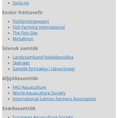
Sysla.no
Enskir fréttavefir
Fishfarmingexpert
Fish Farming International
The Fish Site
MySalmon
Íslensk samtök
Landssamband fiskeldisstöðva
Skelrækt
Samtök fyrirtækja í sjávarútvegi
Alþjóðasamtök
FAO Aquaculture
World Aquaculture Society
International Salmon Farmers Association
Svæðasamtök
European Aquaculture Society