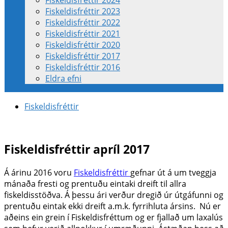
Fiskeldisfréttir 2024
Fiskeldisfréttir 2023
Fiskeldisfréttir 2022
Fiskeldisfréttir 2021
Fiskeldisfréttir 2020
Fiskeldisfréttir 2017
Fiskeldisfréttir 2016
Eldra efni
Fiskeldisfréttir
Fiskeldisfréttir apríl 2017
Á árinu 2016 voru
Fiskeldisfréttir
gefnar út á um tveggja
mánaða fresti og prentuðu eintaki dreift til allra
fiskeldisstöðva. Á þessu ári verður dregið úr útgáfunni og
prentuðu eintak ekki dreift a.m.k. fyrrihluta ársins. Nú er
aðeins ein grein í Fiskeldisfréttum og er fjallað um laxalús