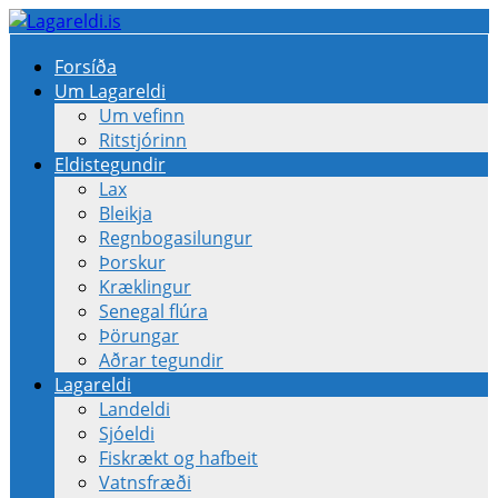
Forsíða
Um Lagareldi
Um vefinn
Ritstjórinn
Eldistegundir
Lax
Bleikja
Regnbogasilungur
Þorskur
Kræklingur
Senegal flúra
Þörungar
Aðrar tegundir
Lagareldi
Landeldi
Sjóeldi
Fiskrækt og hafbeit
Vatnsfræði