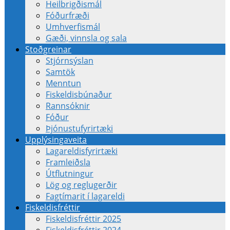
Heilbrigðismál
Fóðurfræði
Umhverfismál
Gæði, vinnsla og sala
Stoðgreinar
Stjórnsýslan
Samtök
Menntun
Fiskeldisbúnaður
Rannsóknir
Fóður
Þjónustufyrirtæki
Upplýsingaveita
Lagareldisfyrirtæki
Framleiðsla
Útflutningur
Lög og reglugerðir
Fagtímarit í lagareldi
Fiskeldisfréttir
Fiskeldisfréttir 2025