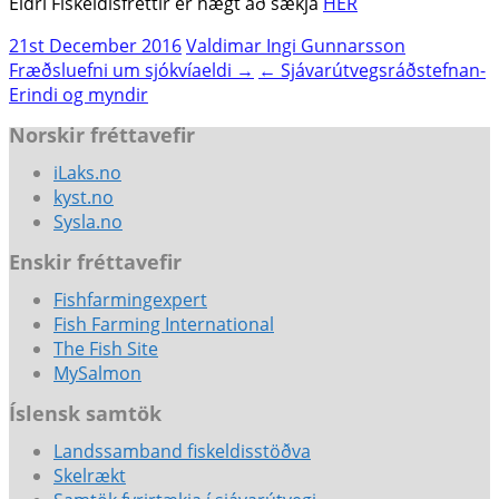
Eldri Fiskeldisfréttir er hægt að sækja
HÉR
21st December 2016
Valdimar Ingi Gunnarsson
Post
Fræðsluefni um sjókvíaeldi →
← Sjávarútvegsráðstefnan-
Erindi og myndir
navigation
Norskir fréttavefir
iLaks.no
kyst.no
Sysla.no
Enskir fréttavefir
Fishfarmingexpert
Fish Farming International
The Fish Site
MySalmon
Íslensk samtök
Landssamband fiskeldisstöðva
Skelrækt