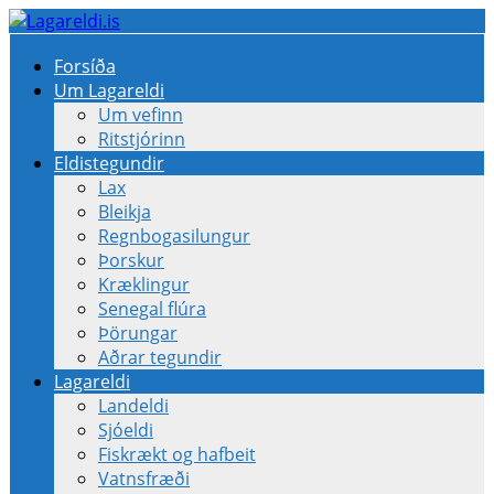
Forsíða
Um Lagareldi
Um vefinn
Ritstjórinn
Eldistegundir
Lax
Bleikja
Regnbogasilungur
Þorskur
Kræklingur
Senegal flúra
Þörungar
Aðrar tegundir
Lagareldi
Landeldi
Sjóeldi
Fiskrækt og hafbeit
Vatnsfræði