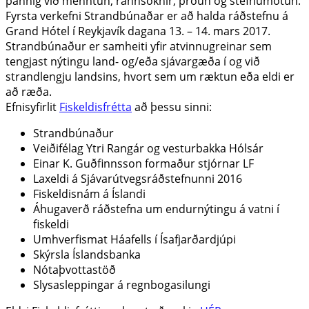
þannig við menntun, rannsóknir, þróun og stefnumótun.
Fyrsta verkefni Strandbúnaðar er að halda ráðstefnu á
Grand Hótel í Reykjavík dagana 13. – 14. mars 2017.
Strandbúnaður er samheiti yfir atvinnugreinar sem
tengjast nýtingu land- og/eða sjávargæða í og við
strandlengju landsins, hvort sem um ræktun eða eldi er
að ræða.
Efnisyfirlit
Fiskeldisfrétta
að þessu sinni:
Strandbúnaður
Veiðifélag Ytri Rangár og vesturbakka Hólsár
Einar K. Guðfinnsson formaður stjórnar LF
Laxeldi á Sjávarútvegsráðstefnunni 2016
Fiskeldisnám á Íslandi
Áhugaverð ráðstefna um endurnýtingu á vatni í
fiskeldi
Umhverfismat Háafells í Ísafjarðardjúpi
Skýrsla Íslandsbanka
Nótaþvottastöð
Slysasleppingar á regnbogasilungi