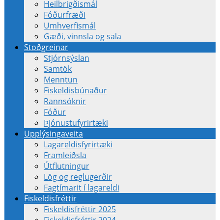
Heilbrigðismál
Fóðurfræði
Umhverfismál
Gæði, vinnsla og sala
Stoðgreinar
Stjórnsýslan
Samtök
Menntun
Fiskeldisbúnaður
Rannsóknir
Fóður
Þjónustufyrirtæki
Upplýsingaveita
Lagareldisfyrirtæki
Framleiðsla
Útflutningur
Lög og reglugerðir
Fagtímarit í lagareldi
Fiskeldisfréttir
Fiskeldisfréttir 2025